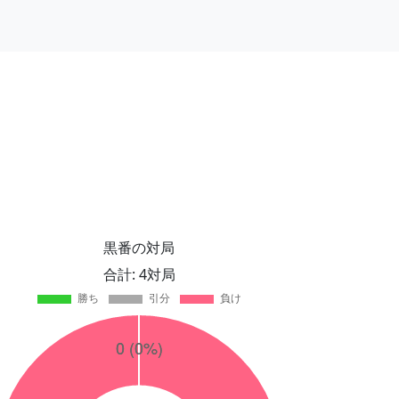
黒番の対局
合計: 4対局