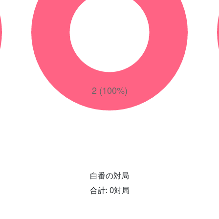
白番の対局
合計: 0対局