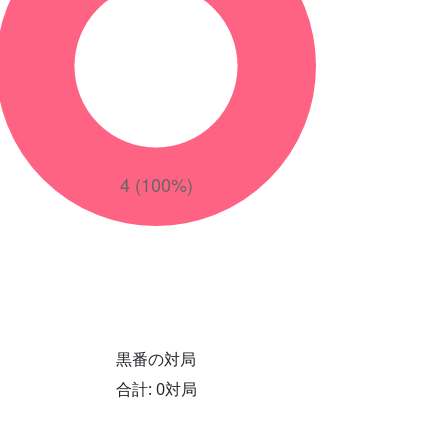
黒番の対局
合計: 0対局