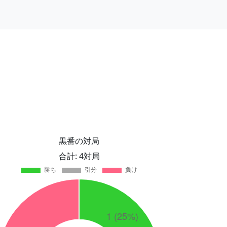
黒番の対局
合計: 4対局