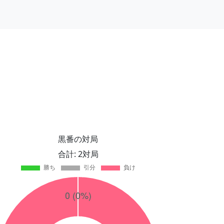
黒番の対局
合計: 2対局