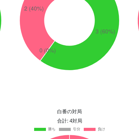
白番の対局
合計: 4対局