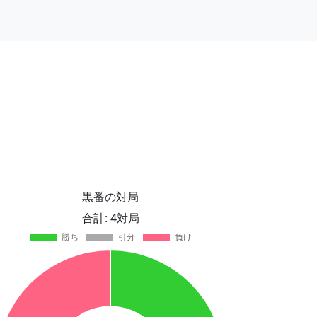
黒番の対局
合計: 4対局