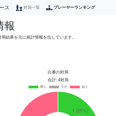
ース
対局一覧
プレーヤーランキング
情報
の対局結果を元に統計情報を出しています。
白番の対局
合計: 4対局