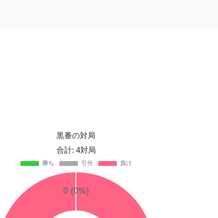
黒番の対局
合計: 4対局