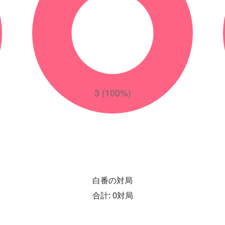
白番の対局
合計: 0対局