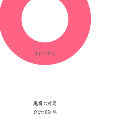
黒番の対局
合計: 0対局