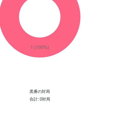
黒番の対局
合計: 0対局