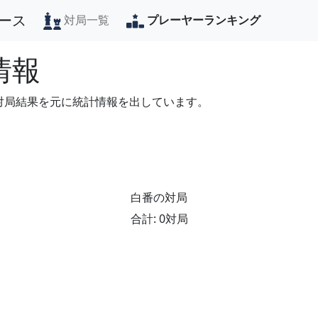
ース
対局一覧
プレーヤーランキング
情報
の対局結果を元に統計情報を出しています。
白番の対局
合計: 0対局