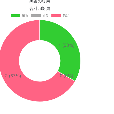
黒番の対局
合計: 3対局