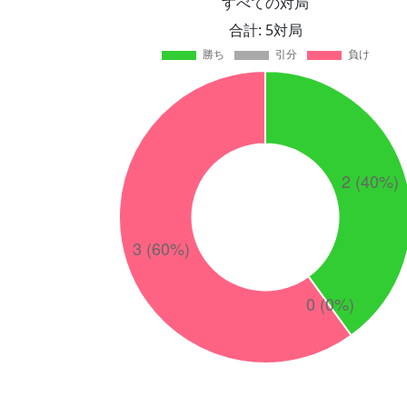
すべての対局
合計: 5対局