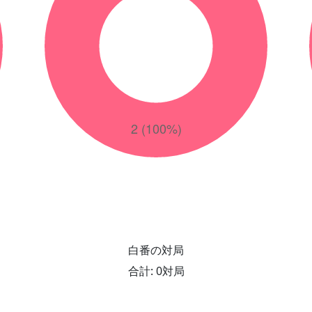
白番の対局
合計: 0対局