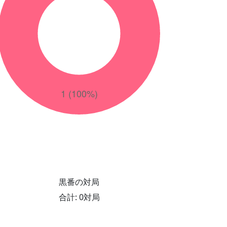
黒番の対局
合計: 0対局