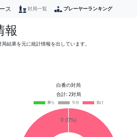
ース
対局一覧
プレーヤーランキング
情報
の対局結果を元に統計情報を出しています。
白番の対局
合計: 2対局