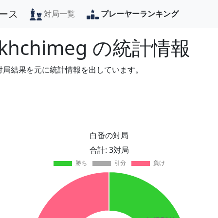
ース
対局一覧
プレーヤーランキング
nkhchimeg
の統計情報
の対局結果を元に統計情報を出しています。
白番の対局
合計: 3対局