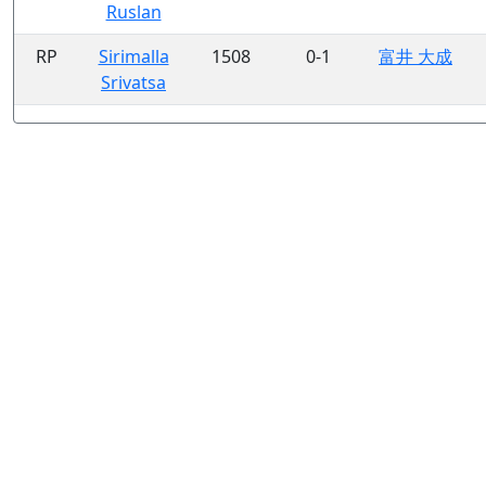
Ruslan
RP
Sirimalla
1508
0-1
富井 大成
Srivatsa