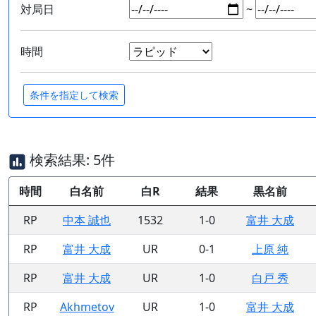
対局日
~
時間
検索結果: 5件
時間
白名前
白R
結果
黒名前
RP
中本 誠也
1532
1-0
富井 大成
RP
富井 大成
UR
0-1
上原 純
RP
富井 大成
UR
1-0
白戸 秀
RP
Akhmetov
UR
1-0
富井 大成