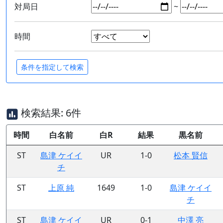
対局日
~
時間
検索結果: 6件
時間
白名前
白R
結果
黒名前
ST
島津 ケイイ
UR
1-0
松本 賢信
チ
ST
上原 純
1649
1-0
島津 ケイイ
チ
ST
島津 ケイイ
UR
0-1
中澤 亮