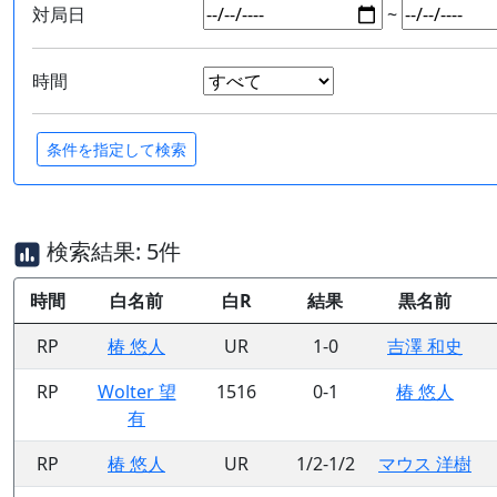
対局日
~
時間
検索結果: 5件
時間
白名前
白R
結果
黒名前
RP
椿 悠人
UR
1-0
吉澤 和史
RP
Wolter 望
1516
0-1
椿 悠人
有
RP
椿 悠人
UR
1/2-1/2
マウス 洋樹