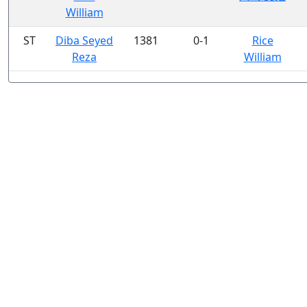
William
ST
Diba Seyed
1381
0-1
Rice
Reza
William