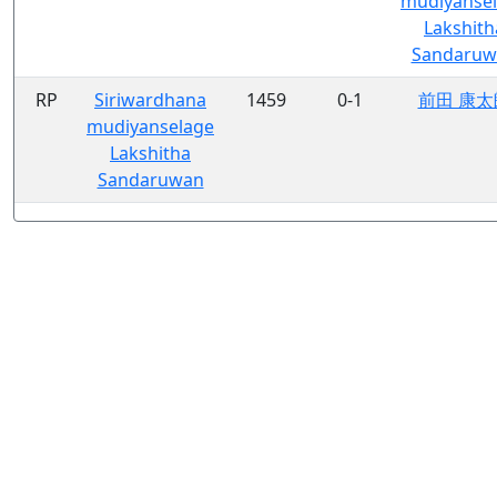
mudiyanse
Lakshith
Sandaruw
RP
Siriwardhana
1459
0-1
前田 康太
mudiyanselage
Lakshitha
Sandaruwan