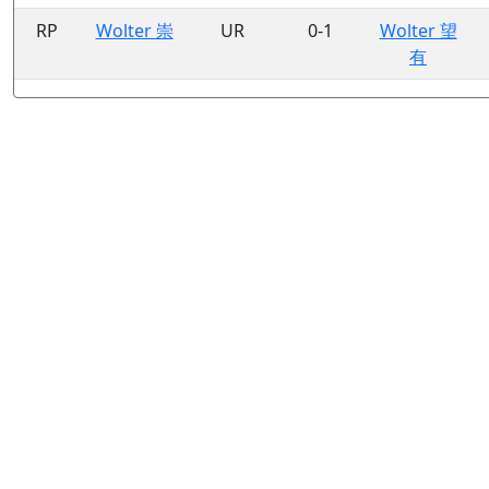
RP
Wolter 崇
UR
0-1
Wolter 望
有