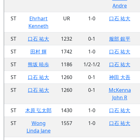
Andre
ST
Ehrhart
UR
1-0
口石 祐大
Kenneth
ST
口石 祐大
1232
0-1
服部 銀平
ST
田村 輝
1742
1-0
口石 祐大
ST
熊坂 暁歩
1186
1/2-1/2
口石 祐大
ST
口石 祐大
1260
0-1
神田 大吾
ST
口石 祐大
1260
0-1
McKenna
John R
ST
木原 弘太郎
1430
1-0
口石 祐大
ST
Wong
1557
1-0
口石 祐大
Linda Jane