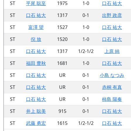
ST
平尾 聡至
1975
1-0
口石 祐大
ST
口石 祐大
1317
0-1
出野 政彦
ST
富澤 望
1527
1-0
口石 祐大
ST
倪 放
1520
1-0
口石 祐大
ST
口石 祐大
1317
1/2-1/2
上原 純
ST
福田 豊秋
1681
1-0
口石 祐大
ST
口石 祐大
UR
0-1
小島 なつみ
ST
口石 祐大
UR
0-1
赤桐 有真
ST
口石 祐大
UR
0-1
柿島 陽奏
ST
井上 聡美
915
0-1
口石 祐大
ST
武藤 勇宏
1615
1/2-1/2
口石 祐大