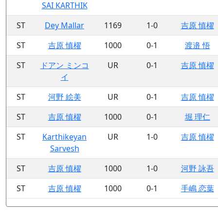
SAI KARTHIK
ST
Dey Mallar
1169
1-0
吉原 慎櫂
ST
吉原 慎櫂
1000
0-1
渡邉 悟
ST
ドアン ミンコ
UR
0-1
吉原 慎櫂
イ
ST
河野 絵美
UR
0-1
吉原 慎櫂
ST
吉原 慎櫂
1000
0-1
堀 理仁
ST
Karthikeyan
UR
1-0
吉原 慎櫂
Sarvesh
ST
吉原 慎櫂
1000
1-0
河野 詠吾
ST
吉原 慎櫂
1000
0-1
手嶋 恋葉