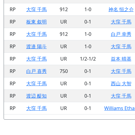
RP
大窪 千馬
912
1-0
神名 恒之介
RP
板東 叙明
UR
0-1
大窪 千馬
RP
大窪 千馬
912
1-0
白戸 幸秀
RP
渡邉 陽斗
UR
1-0
大窪 千馬
RP
大窪 千馬
UR
1/2-1/2
益本 晴基
RP
白戸 喜秀
750
0-1
大窪 千馬
RP
大窪 千馬
UR
0-1
西山 大智
RP
渡辺 醍知
UR
0-1
大窪 千馬
RP
大窪 千馬
UR
0-1
Williams Eth