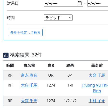
対局日
~
時間
検索結果: 32件
時間
白名前
白R
結果
黒名前
RP
富永 彩音
UR
0-1
大窪 千馬
RP
大窪 千馬
1274
1-0
Truong Vu Thi
Binh
RP
大窪 千馬
1274
1/2-1/2
中村 イオ