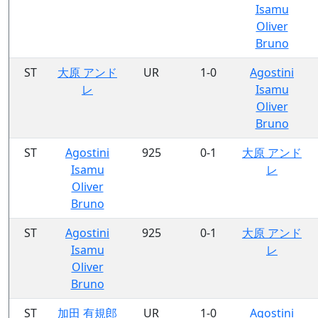
Isamu
Oliver
Bruno
ST
大原 アンド
UR
1-0
Agostini
レ
Isamu
Oliver
Bruno
ST
Agostini
925
0-1
大原 アンド
Isamu
レ
Oliver
Bruno
ST
Agostini
925
0-1
大原 アンド
Isamu
レ
Oliver
Bruno
ST
加田 有規郎
UR
1-0
Agostini