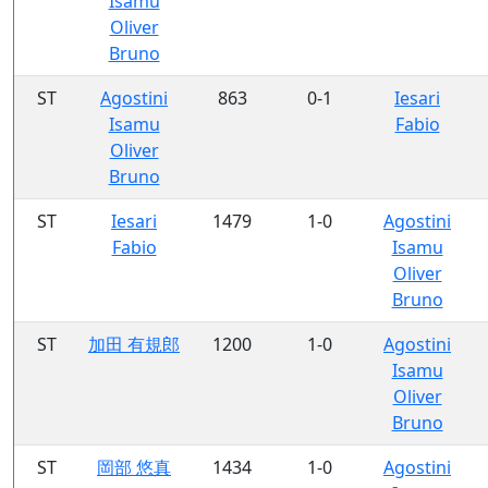
Isamu
Oliver
Bruno
ST
Agostini
863
0-1
Iesari
Isamu
Fabio
Oliver
Bruno
ST
Iesari
1479
1-0
Agostini
Fabio
Isamu
Oliver
Bruno
ST
加田 有規郎
1200
1-0
Agostini
Isamu
Oliver
Bruno
ST
岡部 悠真
1434
1-0
Agostini