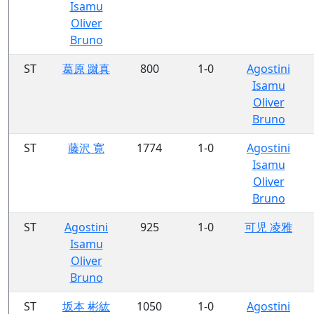
Isamu
Oliver
Bruno
ST
葛原 蹴真
800
1-0
Agostini
Isamu
Oliver
Bruno
ST
藤沢 寛
1774
1-0
Agostini
Isamu
Oliver
Bruno
ST
Agostini
925
1-0
可児 凌雅
Isamu
Oliver
Bruno
ST
坂本 彬紘
1050
1-0
Agostini