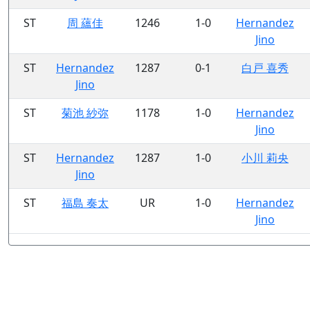
ST
周 蘊佳
1246
1-0
Hernandez
Jino
ST
Hernandez
1287
0-1
白戸 喜秀
Jino
ST
菊池 紗弥
1178
1-0
Hernandez
Jino
ST
Hernandez
1287
1-0
小川 莉央
Jino
ST
福島 奏太
UR
1-0
Hernandez
Jino