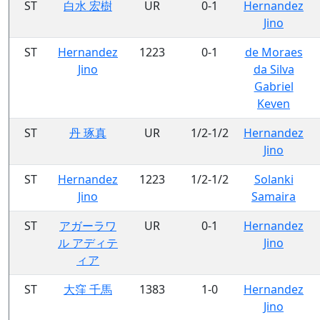
ST
白水 宏樹
UR
0-1
Hernandez
Jino
ST
Hernandez
1223
0-1
de Moraes
Jino
da Silva
Gabriel
Keven
ST
丹 琢真
UR
1/2-1/2
Hernandez
Jino
ST
Hernandez
1223
1/2-1/2
Solanki
Jino
Samaira
ST
アガーラワ
UR
0-1
Hernandez
ル アディテ
Jino
ィア
ST
大窪 千馬
1383
1-0
Hernandez
Jino