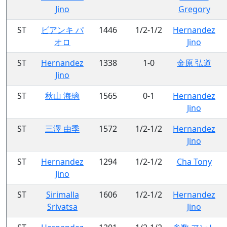
Jino
Gregory
ST
ビアンキ パ
1446
1/2-1/2
Hernandez
オロ
Jino
ST
Hernandez
1338
1-0
金原 弘道
Jino
ST
秋山 海璃
1565
0-1
Hernandez
Jino
ST
三澤 由季
1572
1/2-1/2
Hernandez
Jino
ST
Hernandez
1294
1/2-1/2
Cha Tony
Jino
ST
Sirimalla
1606
1/2-1/2
Hernandez
Srivatsa
Jino