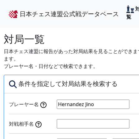
日本チェス連盟公式戦データベース
覧
対局一覧
日本チェス連盟に報告があった対局結果を見ることができます
ます。
プレーヤー名・日付などで検索できます。
条件を指定して対局結果を検索する
プレーヤー名
対戦相手名