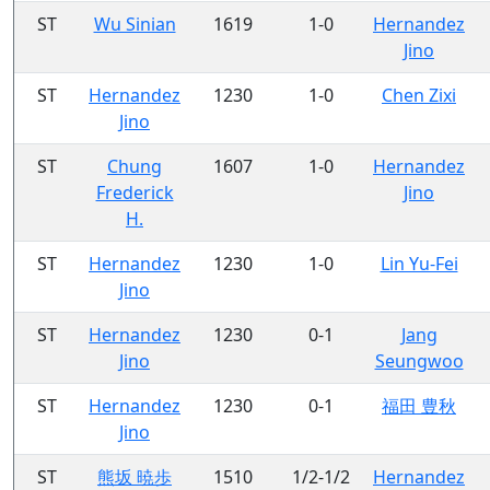
ST
Wu Sinian
1619
1-0
Hernandez
Jino
ST
Hernandez
1230
1-0
Chen Zixi
Jino
ST
Chung
1607
1-0
Hernandez
Frederick
Jino
H.
ST
Hernandez
1230
1-0
Lin Yu-Fei
Jino
ST
Hernandez
1230
0-1
Jang
Jino
Seungwoo
ST
Hernandez
1230
0-1
福田 豊秋
Jino
ST
熊坂 暁歩
1510
1/2-1/2
Hernandez