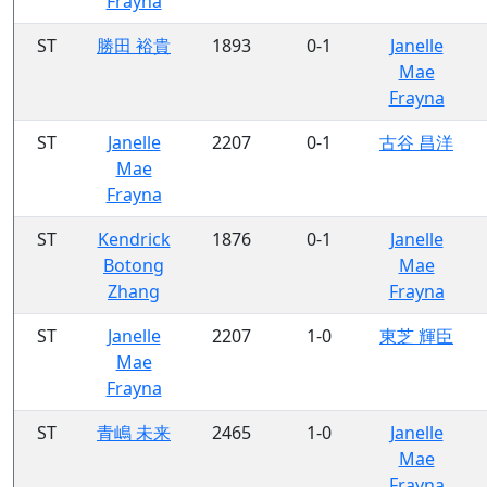
Frayna
ST
勝田 裕貴
1893
0-1
Janelle
Mae
Frayna
ST
Janelle
2207
0-1
古谷 昌洋
Mae
Frayna
ST
Kendrick
1876
0-1
Janelle
Botong
Mae
Zhang
Frayna
ST
Janelle
2207
1-0
東芝 輝臣
Mae
Frayna
ST
青嶋 未来
2465
1-0
Janelle
Mae
Frayna