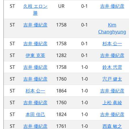
ST
久枝 エロン
UR
0-1
吉井 優紀彦
勝
ST
吉井 優紀彦
1758
0-1
Kim
Changhyung
ST
吉井 優紀彦
1758
0-1
杉本 公一
ST
伊東 克英
1282
0-1
吉井 優紀彦
ST
吉井 優紀彦
1758
1-0
鈴木 弐雲
ST
吉井 優紀彦
1760
1-0
宍戸 健太
ST
杉本 公一
1864
1-0
吉井 優紀彦
ST
吉井 優紀彦
1760
1-0
上松 眞綾
ST
本田 佳己
1824
1-0
吉井 優紀彦
ST
吉井 優紀彦
1761
1-0
西森 敏之