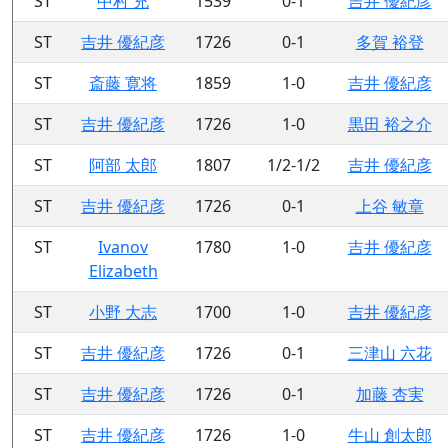
ST
中村 充
1539
0-1
吉井 優紀彦
ST
吉井 優紀彦
1726
0-1
多賀 裕登
ST
斎藤 寛将
1859
1-0
吉井 優紀彦
ST
吉井 優紀彦
1726
1-0
黒田 裕之介
ST
阿部 太郎
1807
1/2-1/2
吉井 優紀彦
ST
吉井 優紀彦
1726
0-1
上谷 敏章
ST
Ivanov
1780
1-0
吉井 優紀彦
Elizabeth
ST
小野 大志
1700
1-0
吉井 優紀彦
ST
吉井 優紀彦
1726
0-1
三津山 六花
ST
吉井 優紀彦
1726
0-1
加藤 杏実
ST
吉井 優紀彦
1726
1-0
牛山 創太郎