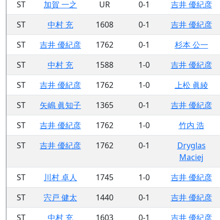
ST
加賀 一之
UR
0-1
吉井 優紀彦
ST
中村 充
1608
0-1
吉井 優紀彦
ST
吉井 優紀彦
1762
0-1
杉本 公一
ST
中村 充
1588
1-0
吉井 優紀彦
ST
吉井 優紀彦
1762
1-0
上松 眞綾
ST
矢嶋 眞知子
1365
0-1
吉井 優紀彦
ST
吉井 優紀彦
1762
1-0
竹内 浩
ST
吉井 優紀彦
1762
0-1
Dryglas
Maciej
ST
川村 卓人
1745
1-0
吉井 優紀彦
ST
宍戸 健太
1440
0-1
吉井 優紀彦
ST
中村 充
1603
0-1
吉井 優紀彦