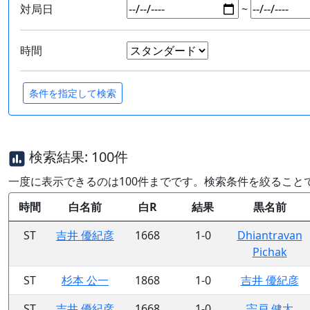
対局日
~
時間
検索結果: 100件
一度に表示できるのは100件までです。検索条件を絞ること
時間
白名前
白R
結果
黒名前
ST
吉井 優紀彦
1668
1-0
Dhiantravan
Pichak
ST
杉本 公一
1868
1-0
吉井 優紀彦
ST
吉井 優紀彦
1668
1-0
宍戸 健太