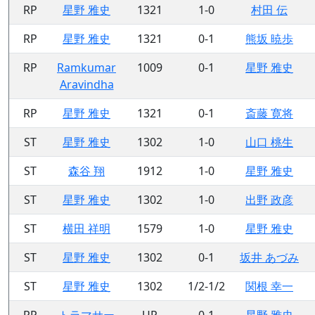
RP
星野 雅史
1321
1-0
村田 伝
RP
星野 雅史
1321
0-1
熊坂 暁歩
RP
Ramkumar
1009
0-1
星野 雅史
Aravindha
RP
星野 雅史
1321
0-1
斎藤 寛将
ST
星野 雅史
1302
1-0
山口 桃生
ST
森谷 翔
1912
1-0
星野 雅史
ST
星野 雅史
1302
1-0
出野 政彦
ST
横田 祥明
1579
1-0
星野 雅史
ST
星野 雅史
1302
0-1
坂井 あづみ
ST
星野 雅史
1302
1/2-1/2
関根 幸一
RP
トラマサー
UR
0-1
星野 雅史