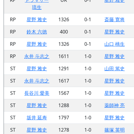
琉生
RP
星野 雅史
1326
0-1
斎藤 寛将
RP
鈴木 六徳
400
0-1
星野 雅史
RP
星野 雅史
1326
0-1
山口 桃生
RP
永井 斗志之
1611
1-0
星野 雅史
ST
星野 雅史
1291
1-0
山田 篤史
ST
永井 斗志之
1617
1-0
星野 雅史
ST
長谷川 愛美
1567
1-0
星野 雅史
ST
星野 雅史
1288
1-0
薬師神 亮
ST
坂井 延寿
1797
1-0
星野 雅史
ST
星野 雅史
1278
1-0
篠塚 英明