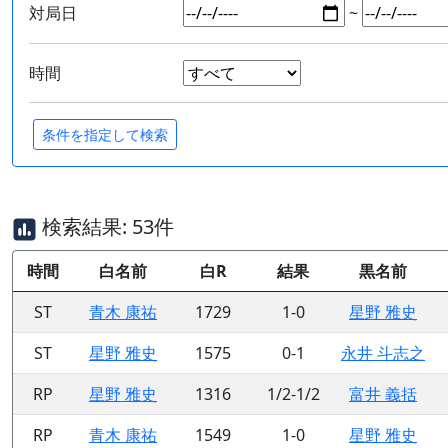
対局日
~
時間
検索結果: 53件
時間
白名前
白R
結果
黒名前
ST
青木 康祐
1729
1-0
星野 雅史
ST
星野 雅史
1575
0-1
永井 斗志之
RP
星野 雅史
1316
1/2-1/2
富井 義括
RP
青木 康祐
1549
1-0
星野 雅史