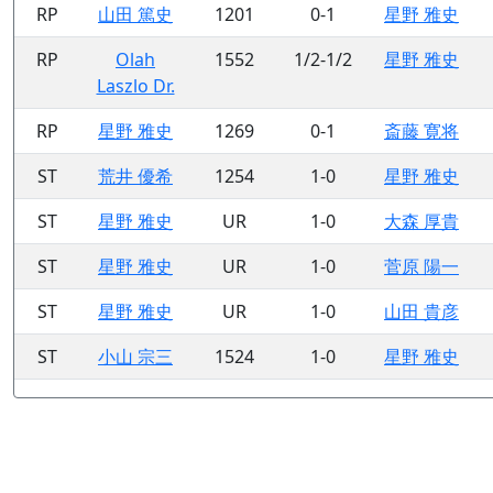
RP
山田 篤史
1201
0-1
星野 雅史
RP
Olah
1552
1/2-1/2
星野 雅史
Laszlo Dr.
RP
星野 雅史
1269
0-1
斎藤 寛将
ST
荒井 優希
1254
1-0
星野 雅史
ST
星野 雅史
UR
1-0
大森 厚貴
ST
星野 雅史
UR
1-0
菅原 陽一
ST
星野 雅史
UR
1-0
山田 貴彦
ST
小山 宗三
1524
1-0
星野 雅史