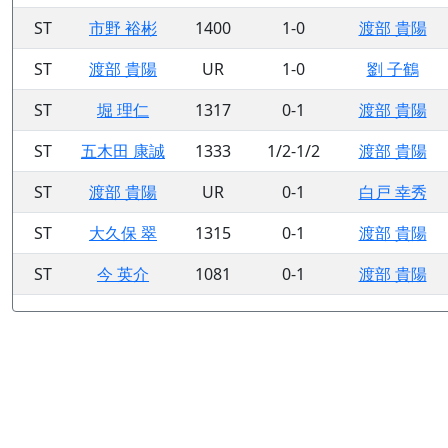
ST
市野 裕彬
1400
1-0
渡部 貴陽
ST
渡部 貴陽
UR
1-0
劉 子鶴
ST
堀 理仁
1317
0-1
渡部 貴陽
ST
五木田 康誠
1333
1/2-1/2
渡部 貴陽
ST
渡部 貴陽
UR
0-1
白戸 幸秀
ST
大久保 翠
1315
0-1
渡部 貴陽
ST
今 英介
1081
0-1
渡部 貴陽