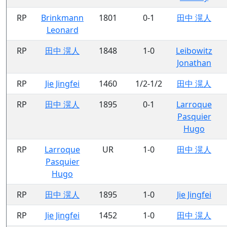
RP
Brinkmann
1801
0-1
田中 滉人
Leonard
RP
田中 滉人
1848
1-0
Leibowitz
Jonathan
RP
Jie Jingfei
1460
1/2-1/2
田中 滉人
RP
田中 滉人
1895
0-1
Larroque
Pasquier
Hugo
RP
Larroque
UR
1-0
田中 滉人
Pasquier
Hugo
RP
田中 滉人
1895
1-0
Jie Jingfei
RP
Jie Jingfei
1452
1-0
田中 滉人