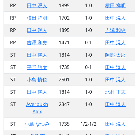
RP
田中 滉人
1895
1-0
横田 祥明
RP
横田 祥明
1702
1-0
田中 滉人
RP
田中 滉人
1895
1-0
吉澤 和史
RP
吉澤 和史
1471
0-1
田中 滉人
ST
田中 滉人
1814
1-0
阿部 太郎
ST
平野 諒太
1735
0-1
田中 滉人
ST
小島 慎也
2501
1-0
田中 滉人
ST
田中 滉人
1814
1-0
北村 正志
ST
Averbukh
2347
1-0
田中 滉人
Alex
ST
小島 なつみ
1735
1/2-1/2
田中 滉人