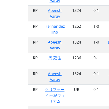
Aarav
RP
Abeesh
1324
0-1
Aarav
RP
Hernandez
1262
1-0
Jino
RP
Abeesh
1324
1-0
Aarav
RP
周 蘊佳
1236
0-1
RP
Abeesh
1324
0-1
Aarav
RP
クリフォー
UR
0-1
ド 寿紀ウィ
リアム