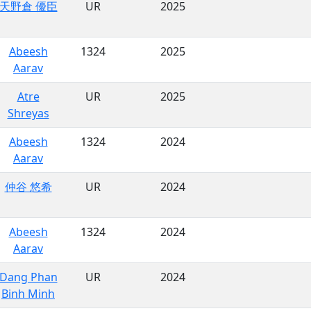
天野倉 優臣
UR
2025
Abeesh
1324
2025
Aarav
Atre
UR
2025
Shreyas
Abeesh
1324
2024
Aarav
仲谷 悠希
UR
2024
Abeesh
1324
2024
Aarav
Dang Phan
UR
2024
Binh Minh