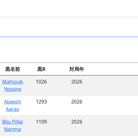
黒名前
黒R
対局年
Mahjoub
1026
2026
Yessine
Abeesh
1293
2026
Aarav
Biju Pillai
1109
2026
Nanma