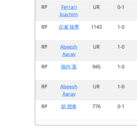
RP
Ferrari
UR
0-1
Joachim
RP
古瀬 瑞季
1143
1-0
RP
Abeesh
UR
1-0
Aarav
RP
堀内 翼
945
1-0
RP
Abeesh
UR
1-0
Aarav
RP
胡 熠希
776
0-1