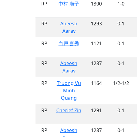
RP
中村 順子
1300
1-0
RP
Abeesh
1293
0-1
Aarav
RP
白戸 喜秀
1121
0-1
RP
Abeesh
1287
0-1
Aarav
RP
Truong Vu
1164
1/2-1/2
Minh
Quang
RP
Cherief Zin
1291
0-1
RP
Abeesh
1287
0-1