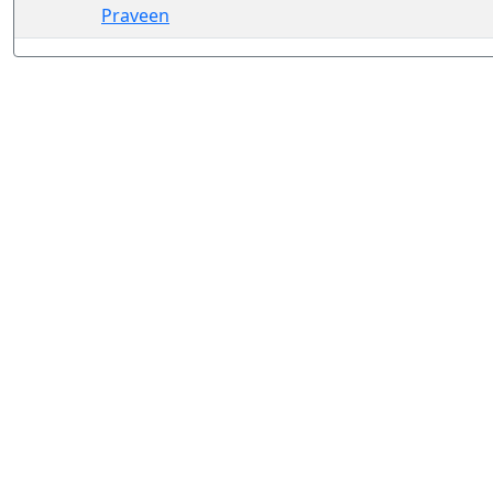
Praveen