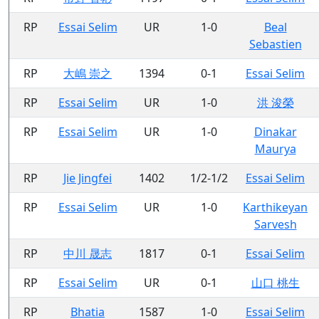
RP
Essai Selim
UR
1-0
Beal
Sebastien
RP
大嶋 崇之
1394
0-1
Essai Selim
RP
Essai Selim
UR
1-0
洪 浚榮
RP
Essai Selim
UR
1-0
Dinakar
Maurya
RP
Jie Jingfei
1402
1/2-1/2
Essai Selim
RP
Essai Selim
UR
1-0
Karthikeyan
Sarvesh
RP
中川 晟志
1817
0-1
Essai Selim
RP
Essai Selim
UR
0-1
山口 桃生
RP
Bhatia
1587
1-0
Essai Selim