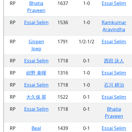
RP
Bhatia
1637
1-0
Essai Selim
Praveen
RP
Essai Selim
1536
1-0
Ramkumar
Aravindha
RP
Gispen
1791
1/2-1/2
Essai Selim
Joep
RP
Essai Selim
1718
0-1
西田 詠人
RP
紺野 泰暉
1316
1-0
Essai Selim
RP
Essai Selim
1718
1-0
石川 耕治
RP
大久保 翠
1522
0-1
Essai Selim
RP
Essai Selim
1718
0-1
Bhatia
Praveen
RP
Beal
1439
0-1
Essai Selim