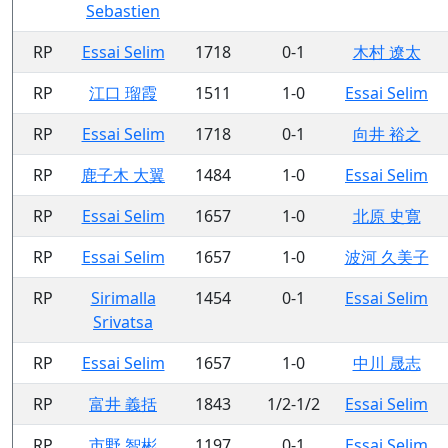
Sebastien
RP
Essai Selim
1718
0-1
木村 遼太
RP
江口 瑠霞
1511
1-0
Essai Selim
RP
Essai Selim
1718
0-1
向井 裕之
RP
鹿子木 大翼
1484
1-0
Essai Selim
RP
Essai Selim
1657
1-0
北原 史寛
RP
Essai Selim
1657
1-0
波河 久美子
RP
Sirimalla
1454
0-1
Essai Selim
Srivatsa
RP
Essai Selim
1657
1-0
中川 晟志
RP
富井 義括
1843
1/2-1/2
Essai Selim
RP
市野 智彬
1197
0-1
Essai Selim