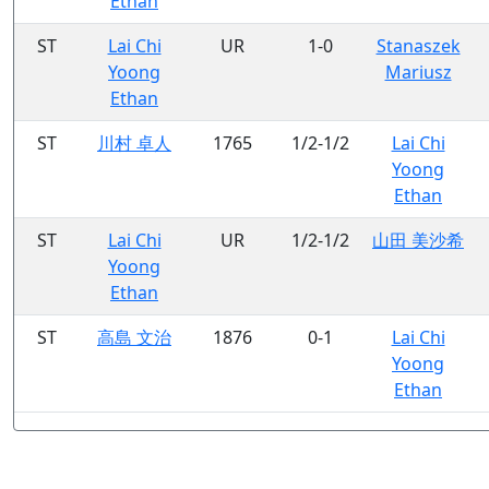
Ethan
ST
Lai Chi
UR
1-0
Stanaszek
Yoong
Mariusz
Ethan
ST
川村 卓人
1765
1/2-1/2
Lai Chi
Yoong
Ethan
ST
Lai Chi
UR
1/2-1/2
山田 美沙希
Yoong
Ethan
ST
高島 文治
1876
0-1
Lai Chi
Yoong
Ethan