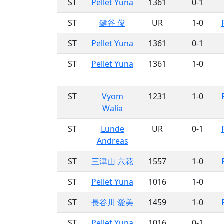
ST
Pellet Yuna
1361
0-1
ST
鍵谷 俊
UR
1-0
ST
Pellet Yuna
1361
0-1
ST
Pellet Yuna
1361
1-0
ST
Vyom
1231
1-0
Walia
ST
Lunde
UR
0-1
Andreas
ST
三津山 六花
1557
1-0
ST
Pellet Yuna
1016
1-0
ST
長谷川 愛美
1459
1-0
ST
Pellet Yuna
1016
0-1