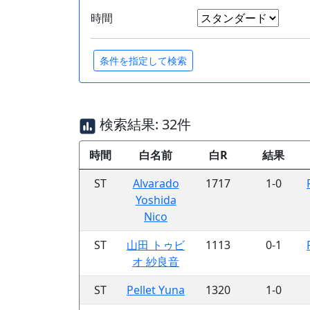
時間
検索結果: 32件
時間
白名前
白R
結果
ST
Alvarado
1717
1-0
Yoshida
Nico
ST
山田 トゥビ
1113
0-1
オ 紗良音
ST
Pellet Yuna
1320
1-0