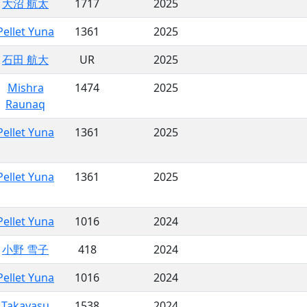
大沼 航太
1717
2025
Pellet Yuna
1361
2025
石田 航大
UR
2025
Mishra
1474
2025
Raunaq
Pellet Yuna
1361
2025
Pellet Yuna
1361
2025
Pellet Yuna
1016
2024
小野 雪子
418
2024
Pellet Yuna
1016
2024
Takayasu
1538
2024