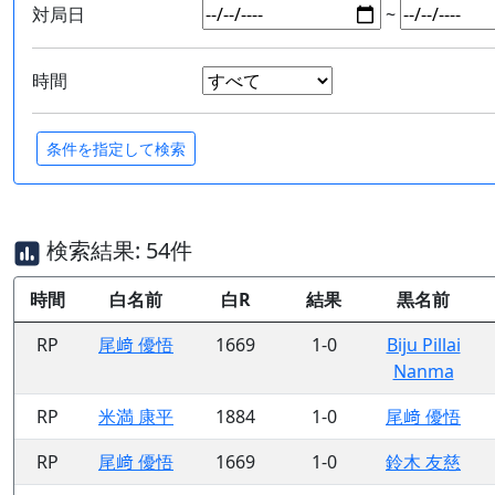
対局日
~
時間
検索結果: 54件
時間
白名前
白R
結果
黒名前
RP
尾﨑 優悟
1669
1-0
Biju Pillai
Nanma
RP
米満 康平
1884
1-0
尾﨑 優悟
RP
尾﨑 優悟
1669
1-0
鈴木 友慈