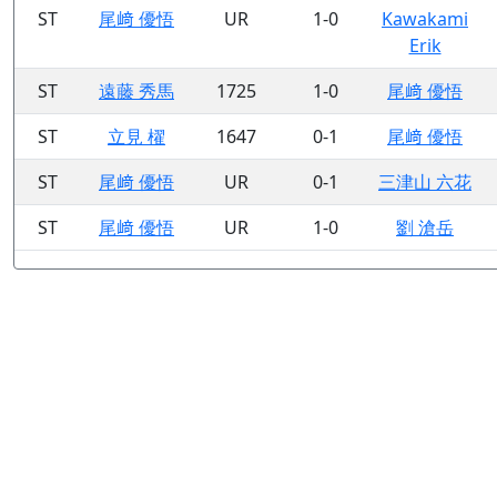
ST
尾﨑 優悟
UR
1-0
Kawakami
Erik
ST
遠藤 秀馬
1725
1-0
尾﨑 優悟
ST
立見 櫂
1647
0-1
尾﨑 優悟
ST
尾﨑 優悟
UR
0-1
三津山 六花
ST
尾﨑 優悟
UR
1-0
劉 滄岳