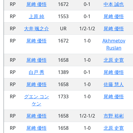
RP
尾﨑 優悟
1672
0-1
中本 誠也
RP
上原 純
1553
0-1
尾﨑 優悟
RP
大井 颯之介
UR
1/2-1/2
尾﨑 優悟
RP
尾﨑 優悟
1672
1-0
Akhmetov
Ruslan
RP
尾﨑 優悟
1658
1-0
北原 史寛
RP
白戸 秀
1389
0-1
尾﨑 優悟
RP
尾﨑 優悟
1658
1-0
佐藤 慧人
RP
グエン コン
1733
1-0
尾﨑 優悟
ケン
RP
尾﨑 優悟
1658
1/2-1/2
市野 裕彬
RP
尾﨑 優悟
1658
1-0
北原 史寛