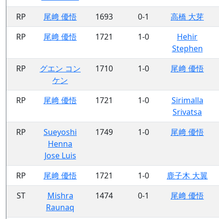
RP
尾﨑 優悟
1693
0-1
高橋 大芽
RP
尾﨑 優悟
1721
1-0
Hehir
Stephen
RP
グエン コン
1710
1-0
尾﨑 優悟
ケン
RP
尾﨑 優悟
1721
1-0
Sirimalla
Srivatsa
RP
Sueyoshi
1749
1-0
尾﨑 優悟
Henna
Jose Luis
RP
尾﨑 優悟
1721
1-0
鹿子木 大翼
ST
Mishra
1474
0-1
尾﨑 優悟
Raunaq