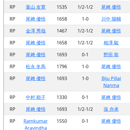
RP
葉山 友寛
1535
1/2-1/2
尾﨑 優悟
RP
尾﨑 優悟
1658
1-0
川中 陽輔
RP
金澤 秀哉
1467
1/2-1/2
尾﨑 優悟
RP
尾﨑 優悟
1658
1/2-1/2
相澤 駿
RP
尾﨑 優悟
1693
0-1
野田 龍
RP
松永 冬馬
1796
1-0
尾﨑 優悟
RP
尾﨑 優悟
1693
1-0
Biju Pillai
Nanma
RP
中村 順子
1330
0-1
尾﨑 優悟
RP
尾﨑 優悟
1693
1/2-1/2
張 亦承
RP
Ramkumar
1550
0-1
尾﨑 優悟
Aravindha