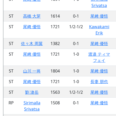
Srivatsa
ST
高橋 大芽
1614
0-1
尾﨑 優悟
ST
尾﨑 優悟
1721
1/2-1/2
Kawakami
Erik
ST
佐々木 周翼
1382
0-1
尾﨑 優悟
ST
尾﨑 優悟
1721
1-0
渡邉 ティマ
フェイ
ST
山川 一将
1804
1-0
尾﨑 優悟
ST
尾﨑 優悟
1721
1-0
長妻 朋也
ST
劉 滄岳
1563
1/2-1/2
尾﨑 優悟
RP
Sirimalla
1508
0-1
尾﨑 優悟
Srivatsa