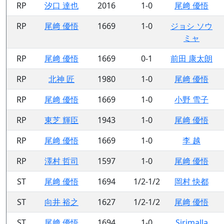
RP
汐口 達也
2016
1-0
尾﨑 優悟
RP
尾﨑 優悟
1669
1-0
ジョシ ソウ
ミャ
RP
尾﨑 優悟
1669
0-1
前田 康太朗
RP
北神 匠
1980
1-0
尾﨑 優悟
RP
尾﨑 優悟
1669
1-0
小野 雪子
RP
東芝 輝臣
1943
1-0
尾﨑 優悟
RP
尾﨑 優悟
1669
1-0
李 越
RP
澤村 哲司
1597
1-0
尾﨑 優悟
ST
尾﨑 優悟
1694
1/2-1/2
岡村 快都
ST
向井 裕之
1627
1/2-1/2
尾﨑 優悟
ST
尾﨑 優悟
1694
1-0
Sirimalla