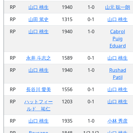
RP
山口 桃生
1940
1-0
山元 聡一朗
RP
山田 篤史
1315
0-1
山口 桃生
RP
山口 桃生
1940
1-0
Cabrol
Puig
Eduard
RP
永井 斗志之
1589
0-1
山口 桃生
RP
山口 桃生
1940
1-0
Rushad
Patil
RP
長谷川 愛美
1556
0-1
山口 桃生
RP
ハットフィー
1203
0-1
山口 桃生
ルド 祐仁
RP
山口 桃生
1935
1-0
小林 秀彦
RP
Bausano
1848
1/2-1/2
山口 桃生