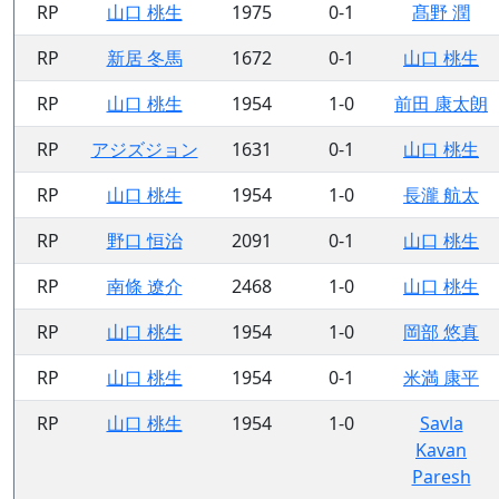
RP
山口 桃生
1975
0-1
髙野 潤
RP
新居 冬馬
1672
0-1
山口 桃生
RP
山口 桃生
1954
1-0
前田 康太朗
RP
アジズジョン
1631
0-1
山口 桃生
RP
山口 桃生
1954
1-0
長瀧 航太
RP
野口 恒治
2091
0-1
山口 桃生
RP
南條 遼介
2468
1-0
山口 桃生
RP
山口 桃生
1954
1-0
岡部 悠真
RP
山口 桃生
1954
0-1
米満 康平
RP
山口 桃生
1954
1-0
Savla
Kavan
Paresh