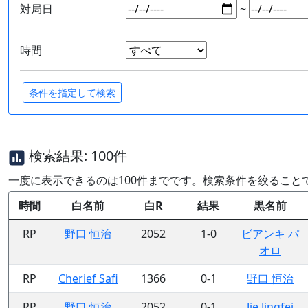
対局日
~
時間
検索結果: 100件
一度に表示できるのは100件までです。検索条件を絞ること
時間
白名前
白R
結果
黒名前
RP
野口 恒治
2052
1-0
ビアンキ パ
オロ
RP
Cherief Safi
1366
0-1
野口 恒治
RP
野口 恒治
2052
0-1
Jie Jingfei