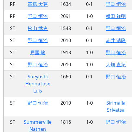
RP
高橋 大芽
1634
0-1
野口 恒治
RP
野口 恒治
2091
1-0
横田 祥明
ST
松山 武史
1548
0-1
野口 恒治
ST
野口 恒治
2010
0-1
赤井 清隆
ST
戸國 峻
1913
1-0
野口 恒治
ST
野口 恒治
2010
1-0
大畑 直紀
ST
Sueyoshi
1660
0-1
野口 恒治
Henna Jose
Luis
ST
野口 恒治
2010
1-0
Sirimalla
Srivatsa
ST
Summerville
1816
1-0
野口 恒治
Nathan