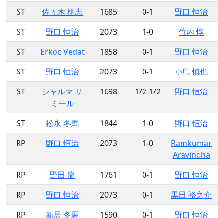
ST
佐々木 櫂志
1685
0-1
野口 恒治
ST
野口 恒治
2073
1-0
竹内 惇
ST
Erkoc Vedat
1858
0-1
野口 恒治
ST
野口 恒治
2073
0-1
小島 慎也
ST
シャルマ サ
1698
1/2-1/2
野口 恒治
ミール
ST
松永 冬馬
1844
1-0
野口 恒治
RP
野口 恒治
2073
1-0
Ramkumar
Aravindha
RP
野田 龍
1761
0-1
野口 恒治
RP
野口 恒治
2073
0-1
黒田 裕之介
RP
新居 冬馬
1590
0-1
野口 恒治