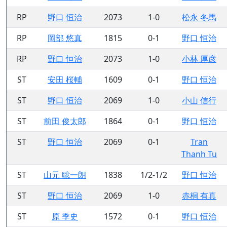
RP
野口 恒治
2073
1-0
松永 冬馬
RP
岡部 悠真
1815
0-1
野口 恒治
RP
野口 恒治
2073
1-0
小林 厚彦
ST
安田 桜輔
1609
0-1
野口 恒治
ST
野口 恒治
2069
1-0
小山 信行
ST
前田 俊太郎
1864
0-1
野口 恒治
ST
野口 恒治
2069
0-1
Tran
Thanh Tu
ST
山元 聡一朗
1838
1/2-1/2
野口 恒治
ST
野口 恒治
2069
1-0
赤桐 有真
ST
原 季史
1572
0-1
野口 恒治