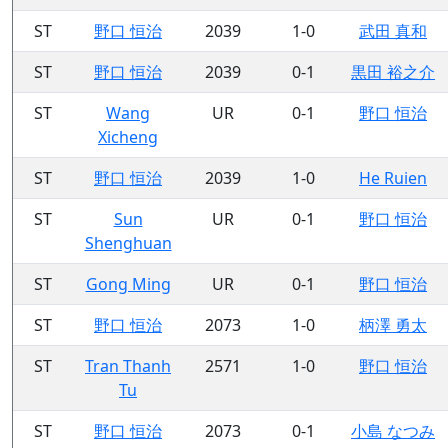
ST
野口 恒治
2039
1-0
武田 真和
ST
野口 恒治
2039
0-1
黒田 裕之介
ST
Wang
UR
0-1
野口 恒治
Xicheng
ST
野口 恒治
2039
1-0
He Ruien
ST
Sun
UR
0-1
野口 恒治
Shenghuan
ST
Gong Ming
UR
0-1
野口 恒治
ST
野口 恒治
2073
1-0
柄澤 勇太
ST
Tran Thanh
2571
1-0
野口 恒治
Tu
ST
野口 恒治
2073
0-1
小島 なつみ