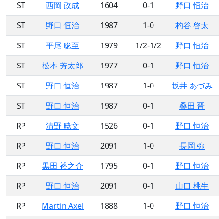
ST
西岡 政成
1604
0-1
野口 恒治
ST
野口 恒治
1987
1-0
杓谷 啓太
ST
平尾 聡至
1979
1/2-1/2
野口 恒治
ST
松本 芳太郎
1977
0-1
野口 恒治
ST
野口 恒治
1987
1-0
坂井 あづみ
ST
野口 恒治
1987
0-1
桑田 晋
RP
清野 暁文
1526
0-1
野口 恒治
RP
野口 恒治
2091
1-0
長岡 弥
RP
黒田 裕之介
1795
0-1
野口 恒治
RP
野口 恒治
2091
0-1
山口 桃生
RP
Martin Axel
1888
1-0
野口 恒治