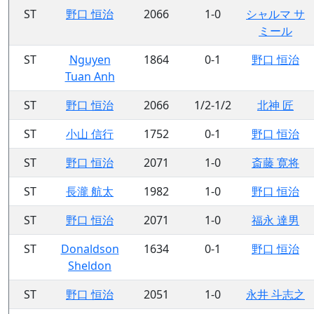
ST
野口 恒治
2066
1-0
シャルマ サ
ミール
ST
Nguyen
1864
0-1
野口 恒治
Tuan Anh
ST
野口 恒治
2066
1/2-1/2
北神 匠
ST
小山 信行
1752
0-1
野口 恒治
ST
野口 恒治
2071
1-0
斎藤 寛将
ST
長瀧 航太
1982
1-0
野口 恒治
ST
野口 恒治
2071
1-0
福永 達男
ST
Donaldson
1634
0-1
野口 恒治
Sheldon
ST
野口 恒治
2051
1-0
永井 斗志之