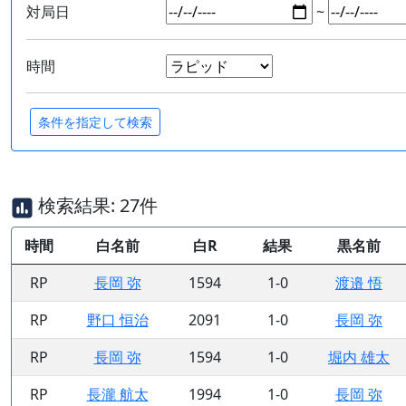
対局日
~
時間
検索結果: 27件
時間
白名前
白R
結果
黒名前
RP
長岡 弥
1594
1-0
渡邉 悟
RP
野口 恒治
2091
1-0
長岡 弥
RP
長岡 弥
1594
1-0
堀内 雄太
RP
長瀧 航太
1994
1-0
長岡 弥