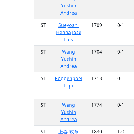
Yushin
Andrea
ST
Sueyoshi
1709
0-1
Henna Jose
Luis
ST
Wang
1704
0-1
Yushin
Andrea
ST
Poggenpoel
1713
0-1
Flipi
ST
Wang
1774
0-1
Yushin
Andrea
ST
上谷 敏章
1830
1-0