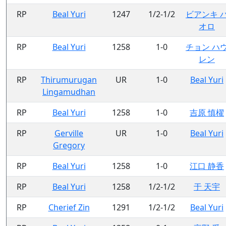
RP
Beal Yuri
1247
1/2-1/2
ビアンキ 
オロ
RP
Beal Yuri
1258
1-0
チョン ハ
レン
RP
Thirumurugan
UR
1-0
Beal Yuri
Lingamudhan
RP
Beal Yuri
1258
1-0
吉原 慎櫂
RP
Gerville
UR
1-0
Beal Yuri
Gregory
RP
Beal Yuri
1258
1-0
江口 静香
RP
Beal Yuri
1258
1/2-1/2
于 天宇
RP
Cherief Zin
1291
1/2-1/2
Beal Yuri