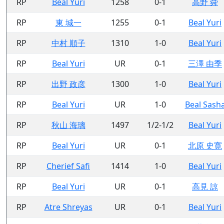
RP
Beal Yuri
1258
0-1
高野 舜
RP
東 城一
1255
0-1
Beal Yuri
RP
中村 順子
1310
1-0
Beal Yuri
RP
Beal Yuri
UR
0-1
三澤 由季
RP
出野 政彦
1300
1-0
Beal Yuri
RP
Beal Yuri
UR
1-0
Beal Sash
RP
秋山 海璃
1497
1/2-1/2
Beal Yuri
RP
Beal Yuri
UR
0-1
北原 史寛
RP
Cherief Safi
1414
1-0
Beal Yuri
RP
Beal Yuri
UR
0-1
高見 諒
RP
Atre Shreyas
UR
0-1
Beal Yuri