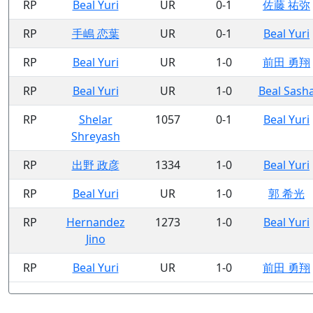
RP
Beal Yuri
UR
0-1
佐藤 祐弥
RP
手嶋 恋葉
UR
0-1
Beal Yuri
RP
Beal Yuri
UR
1-0
前田 勇翔
RP
Beal Yuri
UR
1-0
Beal Sash
RP
Shelar
1057
0-1
Beal Yuri
Shreyash
RP
出野 政彦
1334
1-0
Beal Yuri
RP
Beal Yuri
UR
1-0
郭 希光
RP
Hernandez
1273
1-0
Beal Yuri
Jino
RP
Beal Yuri
UR
1-0
前田 勇翔