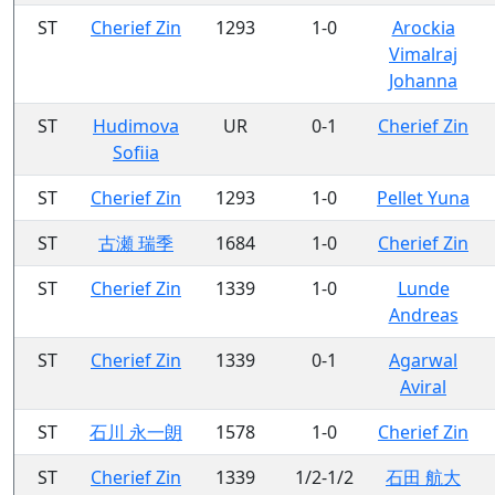
ST
Cherief Zin
1293
1-0
Arockia
Vimalraj
Johanna
ST
Hudimova
UR
0-1
Cherief Zin
Sofiia
ST
Cherief Zin
1293
1-0
Pellet Yuna
ST
古瀬 瑞季
1684
1-0
Cherief Zin
ST
Cherief Zin
1339
1-0
Lunde
Andreas
ST
Cherief Zin
1339
0-1
Agarwal
Aviral
ST
石川 永一朗
1578
1-0
Cherief Zin
ST
Cherief Zin
1339
1/2-1/2
石田 航大