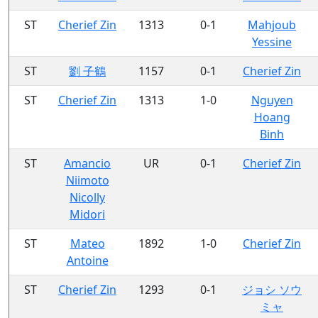
ST
Cherief Zin
1313
0-1
Mahjoub
Yessine
ST
劉 子鶴
1157
0-1
Cherief Zin
ST
Cherief Zin
1313
1-0
Nguyen
Hoang
Binh
ST
Amancio
UR
0-1
Cherief Zin
Niimoto
Nicolly
Midori
ST
Mateo
1892
1-0
Cherief Zin
Antoine
ST
Cherief Zin
1293
0-1
ジョシ ソウ
ミャ