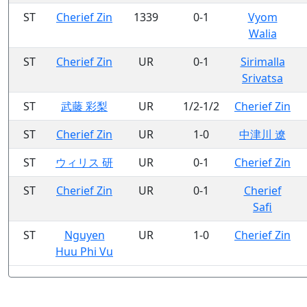
ST
Cherief Zin
1339
0-1
Vyom
Walia
ST
Cherief Zin
UR
0-1
Sirimalla
Srivatsa
ST
武藤 彩梨
UR
1/2-1/2
Cherief Zin
ST
Cherief Zin
UR
1-0
中津川 遼
ST
ウィリス 研
UR
0-1
Cherief Zin
ST
Cherief Zin
UR
0-1
Cherief
Safi
ST
Nguyen
UR
1-0
Cherief Zin
Huu Phi Vu