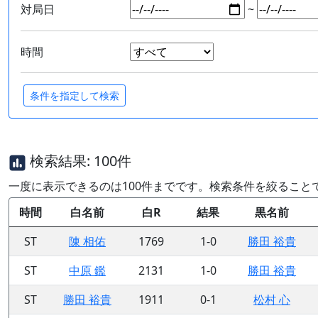
対局日
~
時間
検索結果: 100件
一度に表示できるのは100件までです。検索条件を絞ること
時間
白名前
白R
結果
黒名前
ST
陳 相佑
1769
1-0
勝田 裕貴
ST
中原 鑑
2131
1-0
勝田 裕貴
ST
勝田 裕貴
1911
0-1
松村 心