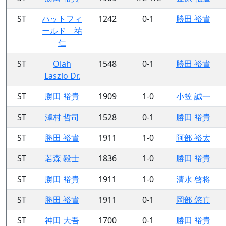
ST
ハットフィ
1242
0-1
勝田 裕貴
ールド 祐
仁
ST
Olah
1548
0-1
勝田 裕貴
Laszlo Dr.
ST
勝田 裕貴
1909
1-0
小笠 誠一
ST
澤村 哲司
1528
0-1
勝田 裕貴
ST
勝田 裕貴
1911
1-0
阿部 裕太
ST
若森 毅士
1836
1-0
勝田 裕貴
ST
勝田 裕貴
1911
1-0
清水 啓将
ST
勝田 裕貴
1911
0-1
岡部 悠真
ST
神田 大吾
1700
0-1
勝田 裕貴