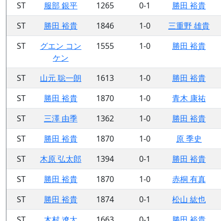
ST
服部 銀平
1265
0-1
勝田 裕貴
ST
勝田 裕貴
1846
1-0
三重野 雄貴
ST
グエン コン
1555
1-0
勝田 裕貴
ケン
ST
山元 聡一朗
1613
1-0
勝田 裕貴
ST
勝田 裕貴
1870
1-0
青木 康祐
ST
三澤 由季
1362
1-0
勝田 裕貴
ST
勝田 裕貴
1870
1-0
原 季史
ST
木原 弘太郎
1394
0-1
勝田 裕貴
ST
勝田 裕貴
1870
1-0
赤桐 有真
ST
勝田 裕貴
1874
0-1
松山 紘也
ST
木村 遼太
1663
0-1
勝田 裕貴