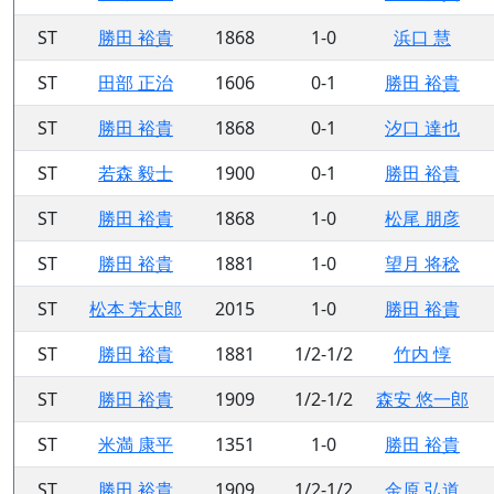
ST
勝田 裕貴
1868
1-0
浜口 慧
ST
田部 正治
1606
0-1
勝田 裕貴
ST
勝田 裕貴
1868
0-1
汐口 達也
ST
若森 毅士
1900
0-1
勝田 裕貴
ST
勝田 裕貴
1868
1-0
松尾 朋彦
ST
勝田 裕貴
1881
1-0
望月 将稔
ST
松本 芳太郎
2015
1-0
勝田 裕貴
ST
勝田 裕貴
1881
1/2-1/2
竹内 惇
ST
勝田 裕貴
1909
1/2-1/2
森安 悠一郎
ST
米満 康平
1351
1-0
勝田 裕貴
ST
勝田 裕貴
1909
1/2-1/2
金原 弘道