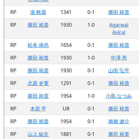
RP
湯 軼晨
1341
0-1
勝田 裕貴
RP
勝田 裕貴
1930
1-0
Agarwal
Aviral
RP
松本 侑也
1654
0-1
勝田 裕貴
RP
勝田 裕貴
1930
1-0
中澤 亮
RP
勝田 裕貴
1930
0-1
山田 弘平
RP
北原 史寛
1291
0-1
勝田 裕貴
RP
勝田 裕貴
1954
1-0
小島 なつみ
RP
木原 平
UR
0-1
勝田 裕貴
RP
勝田 裕貴
1954
0-1
南條 遼介
RP
山上 紘生
1881
0-1
勝田 裕貴