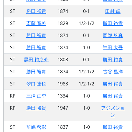
ST
勝田 裕貴
1874
0-1
田村 輝
ST
斎藤 寛将
1829
1/2-1/2
勝田 裕貴
ST
勝田 裕貴
1874
0-1
岡部 悠真
ST
勝田 裕貴
1874
1-0
神田 大吾
ST
黒田 裕之介
1808
0-1
勝田 裕貴
ST
勝田 裕貴
1874
1/2-1/2
古谷 昌洋
ST
汐口 達也
1983
1/2-1/2
勝田 裕貴
RP
三澤 由季
1334
1-0
勝田 裕貴
RP
勝田 裕貴
1947
1-0
アジズジョ
ン
ST
前嶋 啓彰
1837
1-0
勝田 裕貴