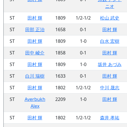
ニオ
ST
田村 輝
1809
1/2-1/2
松山 武史
ST
田部 正治
1658
0-1
田村 輝
ST
田村 輝
1809
1-0
白水 宏樹
ST
田中 崚介
1858
0-1
田村 輝
ST
田村 輝
1809
1-0
坂井 あづみ
ST
白川 瑞樹
1633
0-1
田村 輝
ST
田村 輝
1802
1/2-1/2
中川 晟志
ST
Averbukh
2209
1-0
田村 輝
Alex
ST
田村 輝
1802
1/2-1/2
森井 孝祐