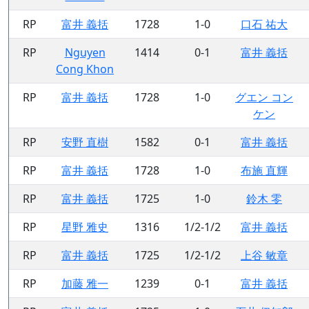
RP
富井 義括
1728
1-0
口石 祐大
RP
Nguyen
1414
0-1
富井 義括
Cong Khon
RP
富井 義括
1728
1-0
グエン コン
ケン
RP
安野 直樹
1582
0-1
富井 義括
RP
富井 義括
1728
1-0
布施 直輝
RP
富井 義括
1725
1-0
鈴木 零
RP
星野 雅史
1316
1/2-1/2
富井 義括
RP
富井 義括
1725
1/2-1/2
上谷 敏章
RP
加藤 雅一
1239
0-1
富井 義括