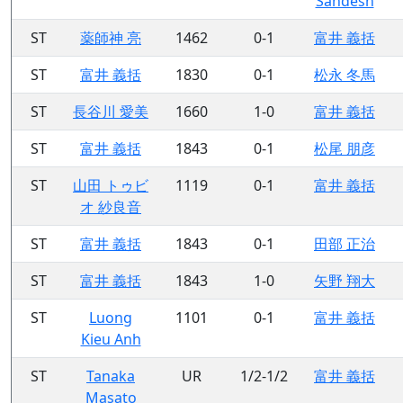
Sandesh
ST
薬師神 亮
1462
0-1
富井 義括
ST
富井 義括
1830
0-1
松永 冬馬
ST
長谷川 愛美
1660
1-0
富井 義括
ST
富井 義括
1843
0-1
松尾 朋彦
ST
山田 トゥビ
1119
0-1
富井 義括
オ 紗良音
ST
富井 義括
1843
0-1
田部 正治
ST
富井 義括
1843
1-0
矢野 翔大
ST
Luong
1101
0-1
富井 義括
Kieu Anh
ST
Tanaka
UR
1/2-1/2
富井 義括
Masato