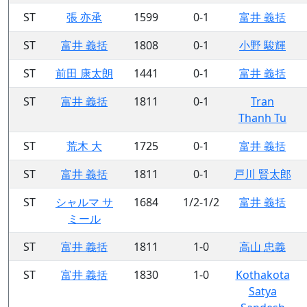
ST
張 亦承
1599
0-1
富井 義括
ST
富井 義括
1808
0-1
小野 駿輝
ST
前田 康太朗
1441
0-1
富井 義括
ST
富井 義括
1811
0-1
Tran
Thanh Tu
ST
荒木 大
1725
0-1
富井 義括
ST
富井 義括
1811
0-1
戸川 賢太郎
ST
シャルマ サ
1684
1/2-1/2
富井 義括
ミール
ST
富井 義括
1811
1-0
高山 忠義
ST
富井 義括
1830
1-0
Kothakota
Satya