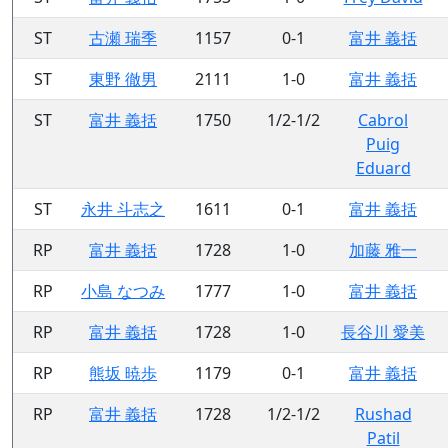
ST
古瀬 瑞季
1157
0-1
富井 義括
ST
東野 徹男
2111
1-0
富井 義括
ST
富井 義括
1750
1/2-1/2
Cabrol
Puig
Eduard
ST
永井 斗志之
1611
0-1
富井 義括
RP
富井 義括
1728
1-0
加藤 雅一
RP
小島 なつみ
1777
1-0
富井 義括
RP
富井 義括
1728
1-0
長谷川 愛美
RP
熊坂 暁歩
1179
0-1
富井 義括
RP
富井 義括
1728
1/2-1/2
Rushad
Patil