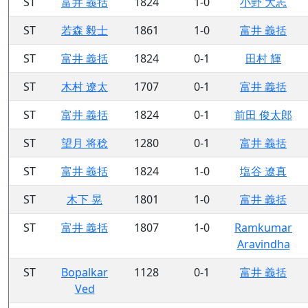
ST
富井 義括
1824
1-0
小野 大志
ST
若森 毅士
1861
1-0
富井 義括
ST
富井 義括
1824
0-1
田村 輝
ST
木村 遼太
1707
0-1
富井 義括
ST
富井 義括
1824
0-1
前田 俊太郎
ST
望月 将稔
1280
0-1
富井 義括
ST
富井 義括
1824
1-0
塩谷 遼真
ST
木下 晃
1801
1-0
富井 義括
ST
富井 義括
1807
1-0
Ramkumar
Aravindha
ST
Bopalkar
1128
0-1
富井 義括
Ved