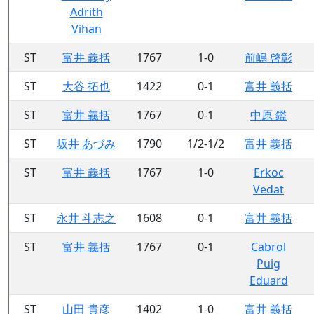
Adrith
Vihan
ST
富井 義括
1767
1-0
前嶋 啓彰
ST
大谷 拓也
1422
0-1
富井 義括
ST
富井 義括
1767
0-1
中原 鑑
ST
坂井 あづみ
1790
1/2-1/2
富井 義括
ST
富井 義括
1767
1-0
Erkoc
Vedat
ST
永井 斗志之
1608
0-1
富井 義括
ST
富井 義括
1767
0-1
Cabrol
Puig
Eduard
ST
山田 貴彦
1402
1-0
富井 義括