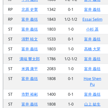
RP
北原 史寛
1342
0-1
富井 義括
RP
富井 義括
1843
1/2-1/2
Essai Selim
ST
富井 義括
1803
1-0
小杉 遥
ST
清野 暁文
1533
0-1
富井 義括
ST
富井 義括
1803
1-0
高橋 大芽
ST
溝端 響太郎
1786
1/2-1/2
富井 義括
ST
米満 康平
2083
1-0
富井 義括
ST
富井 義括
1808
0-1
Hoe Shen
Pu
ST
市野 裕彬
1400
0-1
富井 義括
ST
富井 義括
1808
1-0
山上 紘生