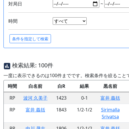
対局日
~
時間
検索結果: 100件
一度に表示できるのは100件までです。検索条件を絞ること
時間
白名前
白R
結果
黒名前
RP
波河 久美子
1423
0-1
富井 義括
RP
富井 義括
1843
1/2-1/2
Sirimalla
Srivatsa
RP
中川 晟志
1806
1/2-1/2
富井 義括