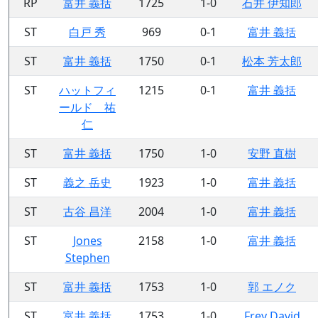
RP
富井 義括
1725
1-0
石井 伊知郎
ST
白戸 秀
969
0-1
富井 義括
ST
富井 義括
1750
0-1
松本 芳太郎
ST
ハットフィ
1215
0-1
富井 義括
ールド 祐
仁
ST
富井 義括
1750
1-0
安野 直樹
ST
義之 岳史
1923
1-0
富井 義括
ST
古谷 昌洋
2004
1-0
富井 義括
ST
Jones
2158
1-0
富井 義括
Stephen
ST
富井 義括
1753
1-0
郭 エノク
ST
富井 義括
1753
1-0
Frey David