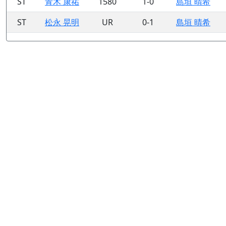
ST
青木 康祐
1580
1-0
島垣 晴希
ST
松永 晃明
UR
0-1
島垣 晴希