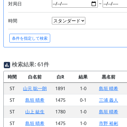
対局日
~
時間
検索結果: 61件
時間
白名前
白R
結果
黒名前
ST
山元 聡一朗
1891
1-0
島垣 晴希
ST
島垣 晴希
1475
0-1
三浦 義人
ST
山上 紘生
1780
1-0
島垣 晴希
ST
島垣 晴希
1475
1-0
市野 裕彬