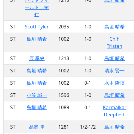
ールド 祐
仁
ST
Scott Tyler
2035
1-0
島垣 晴希
ST
島垣 晴希
1002
1-0
Chih
Tristan
ST
原 季史
1213
1-0
島垣 晴希
ST
島垣 晴希
1002
1-0
清水 賢一
ST
島垣 晴希
1002
0-1
水本 隆博
ST
小笠 誠一
1596
1-0
島垣 晴希
ST
島垣 晴希
1089
0-1
Karmalkar
Deeptesh
ST
髙瀬 隼
1281
1/2-1/2
島垣 晴希