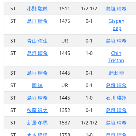
ST
小野 駿輝
1511
1/2-1/2
島垣 晴希
ST
島垣 晴希
1475
0-1
Gispen
Joep
ST
青山 侑生
UR
0-1
島垣 晴希
ST
島垣 晴希
1445
1-0
Chih
Tristan
ST
島垣 晴希
1445
0-1
野田 龍
ST
岡 諒
UR
0-1
島垣 晴希
ST
島垣 晴希
1445
1-0
石川 瑛翔
ST
後藤 颯太
1352
0-1
島垣 晴希
ST
新居 冬馬
1537
1/2-1/2
島垣 晴希
ST
水本 隆博
1758
1-0
島垣 晴希