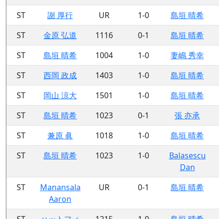
ST
謝 厚行
UR
1-0
島垣 晴希
ST
金原 弘道
1116
0-1
島垣 晴希
ST
島垣 晴希
1004
1-0
妻嶋 秀幸
ST
西岡 政成
1403
1-0
島垣 晴希
ST
岡山 涼大
1501
1-0
島垣 晴希
ST
島垣 晴希
1023
0-1
張 亦承
ST
兼原 眞
1018
1-0
島垣 晴希
ST
島垣 晴希
1023
1-0
Balasescu
Dan
ST
Manansala
UR
0-1
島垣 晴希
Aaron
ST
ハットフィ
1215
1-0
島垣 晴希