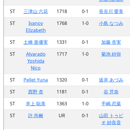
ST
三津山 六花
1718
0-1
長谷川 愛美
ST
Ivanov
1768
1-0
小島 なつみ
Elizabeth
ST
土橋 亜優実
1331
0-1
加藤 杏実
ST
Alvarado
1717
1-0
菊池 紗弥
Yoshida
Nico
ST
Pellet Yuna
1320
0-1
坂井 あづみ
ST
西野 杏
1181
0-1
谷 芹奈
ST
井上 聡美
1363
1-0
手嶋 恋葉
ST
許 尚楸
UR
0-1
山田 トゥビ
オ 紗良音