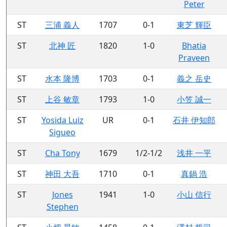
Peter
ST
三浦 義人
1707
0-1
東芝 輝臣
ST
北神 匠
1820
1-0
Bhatia
Praveen
ST
水本 隆博
1703
0-1
義之 岳史
ST
上谷 敏章
1793
1-0
小笠 誠一
ST
Yosida Luiz
UR
0-1
石井 伊知郎
Sigueo
ST
Cha Tony
1679
1/2-1/2
浅井 一平
ST
神田 大吾
1710
0-1
真鍋 浩
ST
Jones
1941
1-0
小山 信行
Stephen