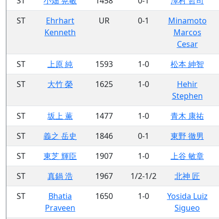
ST
小畑 晃敏
1458
0-1
澤村 哲司
ST
Ehrhart
UR
0-1
Minamoto
Kenneth
Marcos
Cesar
ST
上原 純
1593
1-0
松本 紳智
ST
大竹 榮
1625
1-0
Hehir
Stephen
ST
坂上 薫
1477
1-0
青木 康祐
ST
義之 岳史
1846
0-1
東野 徹男
ST
東芝 輝臣
1907
1-0
上谷 敏章
ST
真鍋 浩
1967
1/2-1/2
北神 匠
ST
Bhatia
1650
1-0
Yosida Luiz
Praveen
Sigueo