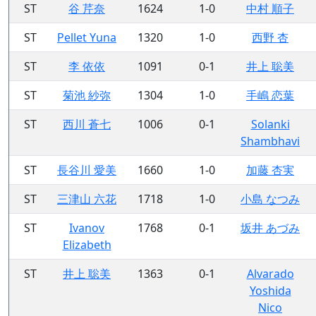
ST
谷 芹奈
1624
1-0
中村 順子
ST
Pellet Yuna
1320
1-0
西野 杏
ST
李 依依
1091
0-1
井上 聡美
ST
菊池 紗弥
1304
1-0
手嶋 恋葉
ST
西川 蒼七
1006
0-1
Solanki
Shambhavi
ST
長谷川 愛美
1660
1-0
加藤 杏実
ST
三津山 六花
1718
1-0
小島 なつみ
ST
Ivanov
1768
0-1
坂井 あづみ
Elizabeth
ST
井上 聡美
1363
0-1
Alvarado
Yoshida
Nico