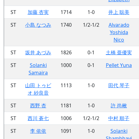
ST
加藤 杏実
1714
1-0
井上 聡美
ST
小島 なつみ
1740
1/2-1/2
Alvarado
Yoshida
Nico
ST
坂井 あづみ
1826
0-1
土橋 亜優実
ST
Solanki
1000
0-1
Pellet Yuna
Samaira
ST
山田 トゥビ
1113
1-0
田代 琴子
オ 紗良音
ST
西野 杏
1181
1-0
許 尚楸
ST
西川 蒼七
1006
1/2-1/2
中村 順子
ST
李 依依
1091
1-0
Solanki
Shambhavi