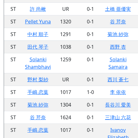
ST
許 尚楸
UR
0-1
土橋 亜優実
ST
Pellet Yuna
1320
0-1
谷 芹奈
ST
中村 順子
1291
0-1
菊池 紗弥
ST
田代 琴子
1038
0-1
西野 杏
ST
Solanki
1259
0-1
Solanki
Shambhavi
Samaira
ST
野村 梨紗
UR
0-1
西川 蒼七
ST
手嶋 恋葉
1017
1-0
李 依依
ST
菊池 紗弥
1304
0-1
長谷川 愛美
ST
谷 芹奈
1624
0-1
三津山 六花
ST
手嶋 恋葉
1017
0-1
Ivanov
Elizabeth