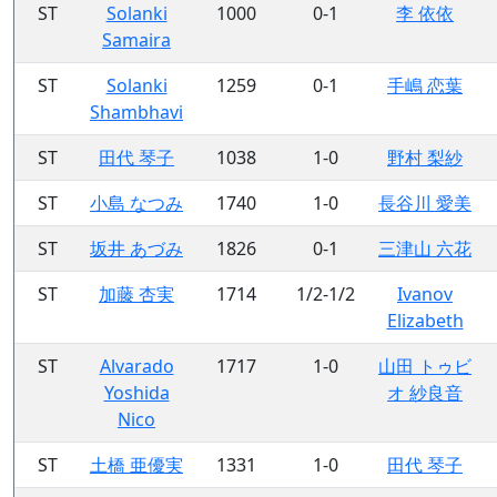
ST
Solanki
1000
0-1
李 依依
Samaira
ST
Solanki
1259
0-1
手嶋 恋葉
Shambhavi
ST
田代 琴子
1038
1-0
野村 梨紗
ST
小島 なつみ
1740
1-0
長谷川 愛美
ST
坂井 あづみ
1826
0-1
三津山 六花
ST
加藤 杏実
1714
1/2-1/2
Ivanov
Elizabeth
ST
Alvarado
1717
1-0
山田 トゥビ
Yoshida
オ 紗良音
Nico
ST
土橋 亜優実
1331
1-0
田代 琴子