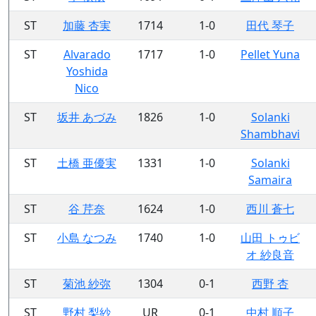
ST
加藤 杏実
1714
1-0
田代 琴子
ST
Alvarado
1717
1-0
Pellet Yuna
Yoshida
Nico
ST
坂井 あづみ
1826
1-0
Solanki
Shambhavi
ST
土橋 亜優実
1331
1-0
Solanki
Samaira
ST
谷 芹奈
1624
1-0
西川 蒼七
ST
小島 なつみ
1740
1-0
山田 トゥビ
オ 紗良音
ST
菊池 紗弥
1304
0-1
西野 杏
ST
野村 梨紗
UR
0-1
中村 順子