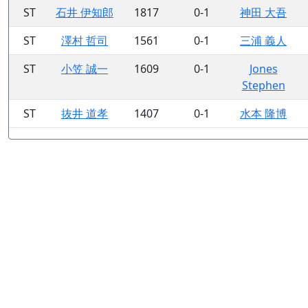
ST
石井 伊知郎
1817
0-1
神田 大吾
ST
澤村 哲司
1561
0-1
三浦 義人
ST
小笠 誠一
1609
0-1
Jones
Stephen
ST
抜井 道孝
1407
0-1
水本 隆博