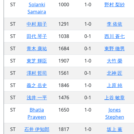
ST
Solanki
1000
1-0
野村 梨紗
Samaira
ST
中村 順子
1291
1-0
李 依依
ST
田代 琴子
1038
0-1
西川 蒼七
ST
青木 康祐
1684
0-1
東野 徹男
ST
東芝 輝臣
1907
1-0
大竹 榮
ST
澤村 哲司
1561
0-1
北神 匠
ST
義之 岳史
1846
1-0
上原 純
ST
浅井 一平
1476
0-1
上谷 敏章
ST
Bhatia
1650
1-0
Jones
Praveen
Stephen
ST
石井 伊知郎
1817
1-0
坂上 薫