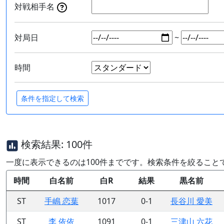
対戦相手名
対局日
~
時間
検索結果: 100件
一度に表示できるのは100件までです。検索条件を絞ること
時間
白名前
白R
結果
黒名前
ST
手嶋 恋葉
1017
0-1
長谷川 愛美
ST
李 依依
1091
0-1
三津山 六花