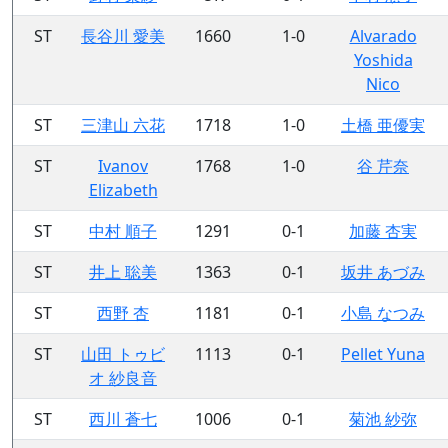
ST
長谷川 愛美
1660
1-0
Alvarado
Yoshida
Nico
ST
三津山 六花
1718
1-0
土橋 亜優実
ST
Ivanov
1768
1-0
谷 芹奈
Elizabeth
ST
中村 順子
1291
0-1
加藤 杏実
ST
井上 聡美
1363
0-1
坂井 あづみ
ST
西野 杏
1181
0-1
小島 なつみ
ST
山田 トゥビ
1113
0-1
Pellet Yuna
オ 紗良音
ST
西川 蒼七
1006
0-1
菊池 紗弥